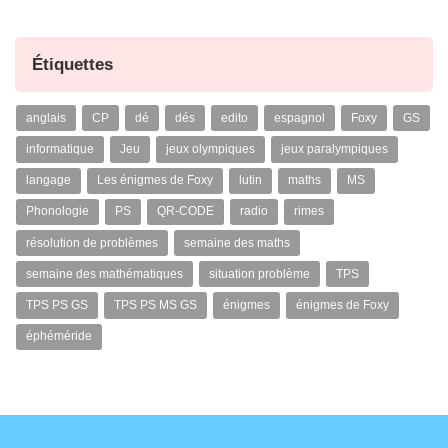
Étiquettes
anglais
CP
dé
dés
edito
espagnol
Foxy
GS
informatique
Jeu
jeux olympiques
jeux paralympiques
langage
Les énigmes de Foxy
lutin
maths
MS
Phonologie
PS
QR-CODE
radio
rimes
résolution de problèmes
semaine des maths
semaine des mathématiques
situation problème
TPS
TPS PS GS
TPS PS MS GS
énigmes
énigmes de Foxy
éphéméride