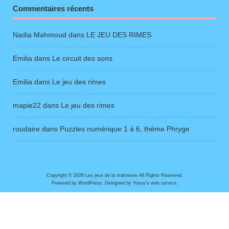
Commentaires récents
Nadia Mahmoud
dans
LE JEU DES RIMES
Emilia
dans
Le circuit des sons
Emilia
dans
Le jeu des rimes
mapie22
dans
Le jeu des rimes
roudaire
dans
Puzzles numérique 1 à 6, thème Phryge
Copyright © 2026 Les jeux de la maitresse All Rights Reserved.
Powered by
WordPress
. Designed by
Yossy's web service
.