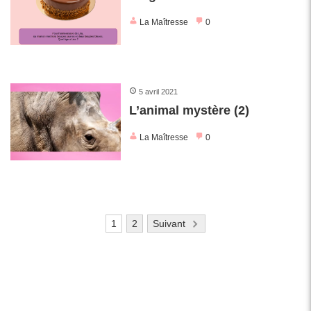
La Maîtresse
0
5 avril 2021
L’animal mystère (2)
La Maîtresse
0
Pagination
1
2
Suivant
des
publications