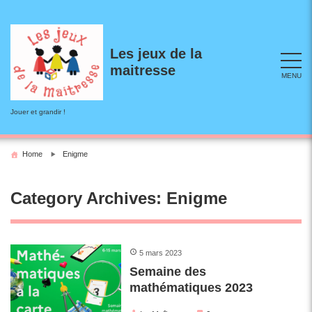
Skip
to
content
Les jeux de la
maitresse
MENU
Jouer et grandir !
Home
Enigme
Category Archives: Enigme
5 mars 2023
Semaine des
mathématiques 2023