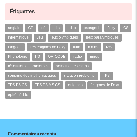
Étiquettes
anglais
CP
dé
dés
edito
espagnol
Foxy
GS
informatique
Jeu
jeux olympiques
jeux paralympiques
langage
Les énigmes de Foxy
lutin
maths
MS
Phonologie
PS
QR-CODE
radio
rimes
résolution de problèmes
semaine des maths
semaine des mathématiques
situation problème
TPS
TPS PS GS
TPS PS MS GS
énigmes
énigmes de Foxy
éphéméride
Commentaires récents