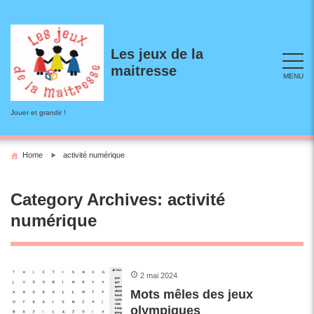
Skip
to
content
Les jeux de la
maitresse
MENU
Jouer et grandir !
Home
activité numérique
Category Archives: activité
numérique
2 mai 2024
Mots mêles des jeux
olympiques