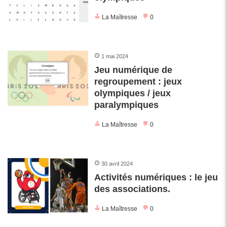
La Maîtresse
0
1 mai 2024
Jeu numérique de
regroupement : jeux
olympiques / jeux
paralympiques
La Maîtresse
0
30 avril 2024
Activités numériques : le jeu
des associations.
La Maîtresse
0