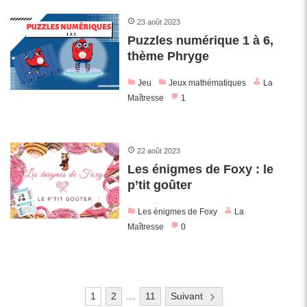
23 août 2023
Puzzles numérique 1 à 6,
thème Phryge
Jeu
Jeux mathématiques
La
Maîtresse
1
22 août 2023
Les énigmes de Foxy : le
p’tit goûter
Les énigmes de Foxy
La
Maîtresse
0
Pagination
1
2
…
11
Suivant