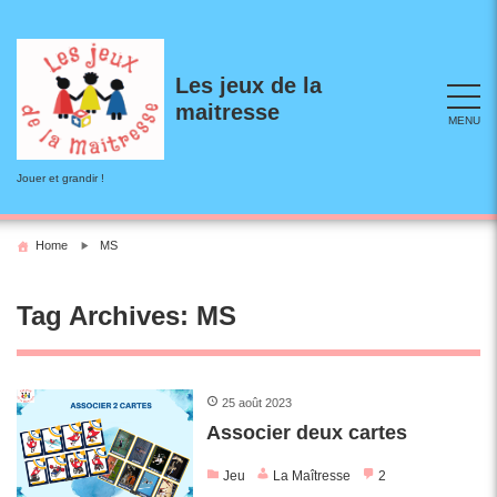
Skip
to
content
Les jeux de la
maitresse
MENU
Jouer et grandir !
Home
MS
Tag Archives:
MS
25 août 2023
Associer deux cartes
Jeu
La Maîtresse
2