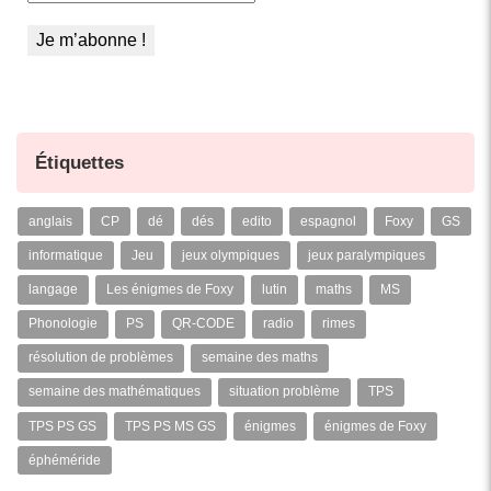
Étiquettes
anglais
CP
dé
dés
edito
espagnol
Foxy
GS
informatique
Jeu
jeux olympiques
jeux paralympiques
langage
Les énigmes de Foxy
lutin
maths
MS
Phonologie
PS
QR-CODE
radio
rimes
résolution de problèmes
semaine des maths
semaine des mathématiques
situation problème
TPS
TPS PS GS
TPS PS MS GS
énigmes
énigmes de Foxy
éphéméride