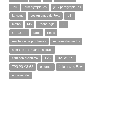
Jeu
jeux olympiques
jeux paralympiques
langage
Les énigmes de Foxy
lutin
maths
MS
Phonologie
PS
QR-CODE
radio
rimes
résolution de problèmes
semaine des maths
semaine des mathématiques
situation problème
TPS
TPS PS GS
TPS PS MS GS
énigmes
énigmes de Foxy
éphéméride