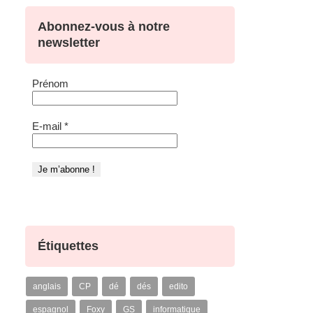
Abonnez-vous à notre
newsletter
Prénom
E-mail
*
Étiquettes
anglais
CP
dé
dés
edito
espagnol
Foxy
GS
informatique