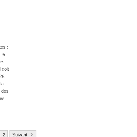
es :
 le
des
 doit
2€.
la
e des
Les
2
Suivant