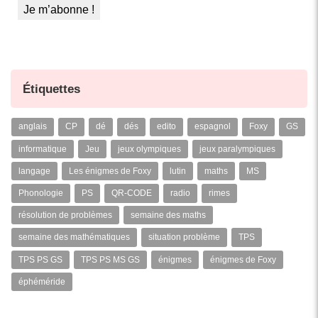
Étiquettes
anglais
CP
dé
dés
edito
espagnol
Foxy
GS
informatique
Jeu
jeux olympiques
jeux paralympiques
langage
Les énigmes de Foxy
lutin
maths
MS
Phonologie
PS
QR-CODE
radio
rimes
résolution de problèmes
semaine des maths
semaine des mathématiques
situation problème
TPS
TPS PS GS
TPS PS MS GS
énigmes
énigmes de Foxy
éphéméride