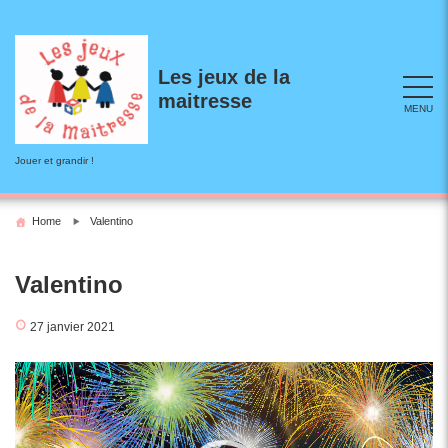
Skip
to
content
Les jeux de la
maitresse
MENU
Jouer et grandir !
Home
Valentino
Valentino
27 janvier 2021
Lecteur
vidéo