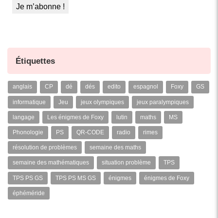
Étiquettes
anglais
CP
dé
dés
edito
espagnol
Foxy
GS
informatique
Jeu
jeux olympiques
jeux paralympiques
langage
Les énigmes de Foxy
lutin
maths
MS
Phonologie
PS
QR-CODE
radio
rimes
résolution de problèmes
semaine des maths
semaine des mathématiques
situation problème
TPS
TPS PS GS
TPS PS MS GS
énigmes
énigmes de Foxy
éphéméride