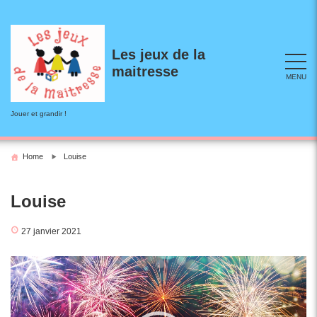
Skip
to
content
Les jeux de la
maitresse
MENU
Jouer et grandir !
Home
Louise
Louise
27 janvier 2021
Lecteur
vidéo