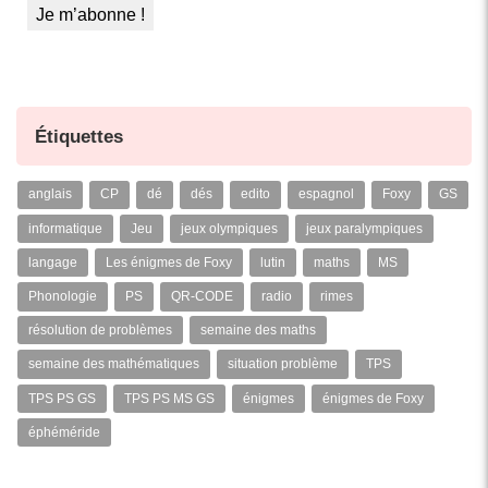
Étiquettes
anglais
CP
dé
dés
edito
espagnol
Foxy
GS
informatique
Jeu
jeux olympiques
jeux paralympiques
langage
Les énigmes de Foxy
lutin
maths
MS
Phonologie
PS
QR-CODE
radio
rimes
résolution de problèmes
semaine des maths
semaine des mathématiques
situation problème
TPS
TPS PS GS
TPS PS MS GS
énigmes
énigmes de Foxy
éphéméride