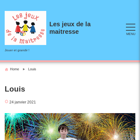
Skip
to
content
Les jeux de la
maitresse
MENU
Jouer et grandir !
Home
Louis
Louis
24 janvier 2021
Lecteur
vidéo