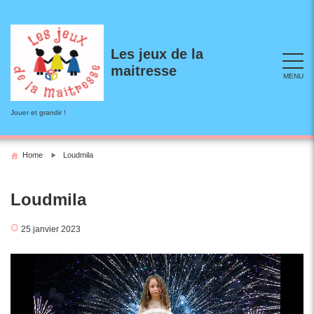
Skip
to
content
Les jeux de la
maitresse
MENU
Jouer et grandir !
Home
Loudmila
Loudmila
25 janvier 2023
Lecteur
vidéo