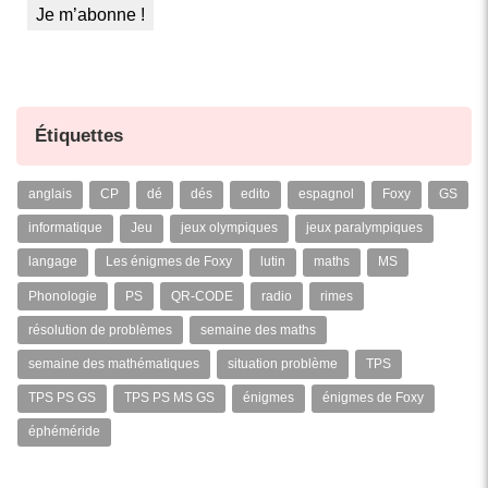
Étiquettes
anglais
CP
dé
dés
edito
espagnol
Foxy
GS
informatique
Jeu
jeux olympiques
jeux paralympiques
langage
Les énigmes de Foxy
lutin
maths
MS
Phonologie
PS
QR-CODE
radio
rimes
résolution de problèmes
semaine des maths
semaine des mathématiques
situation problème
TPS
TPS PS GS
TPS PS MS GS
énigmes
énigmes de Foxy
éphéméride