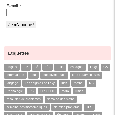
E-mail
*
Étiquettes
anglais
CP
dé
dés
edito
espagnol
Foxy
GS
informatique
Jeu
jeux olympiques
jeux paralympiques
langage
Les énigmes de Foxy
lutin
maths
MS
Phonologie
PS
QR-CODE
radio
rimes
résolution de problèmes
semaine des maths
semaine des mathématiques
situation problème
TPS