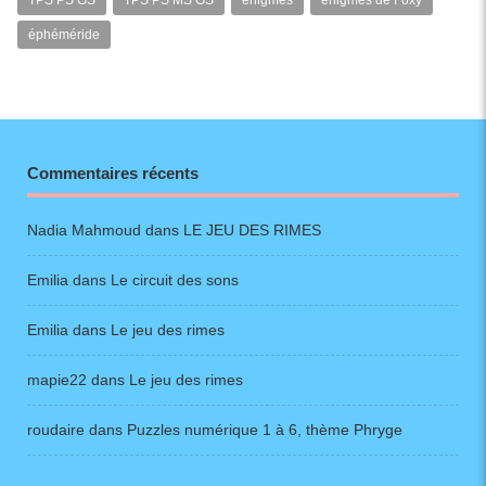
TPS PS GS
TPS PS MS GS
énigmes
énigmes de Foxy
éphéméride
Commentaires récents
Nadia Mahmoud
dans
LE JEU DES RIMES
Emilia
dans
Le circuit des sons
Emilia
dans
Le jeu des rimes
mapie22
dans
Le jeu des rimes
roudaire
dans
Puzzles numérique 1 à 6, thème Phryge