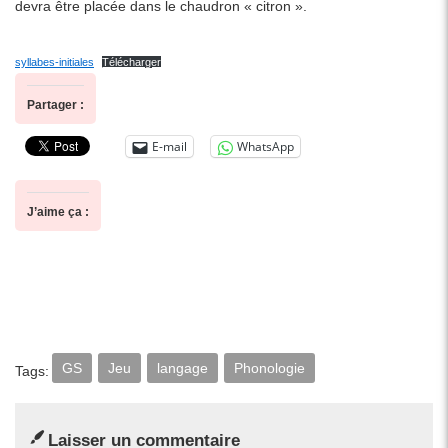
devra être placée dans le chaudron « citron ».
syllabes-initiales
Télécharger
Partager :
E-mail
WhatsApp
J’aime ça :
GS
Jeu
langage
Phonologie
Tags:
Laisser un commentaire