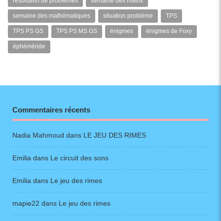
résolution de problèmes
semaine des maths
semaine des mathématiques
situation problème
TPS
TPS PS GS
TPS PS MS GS
énigmes
énigmes de Foxy
éphéméride
Commentaires récents
Nadia Mahmoud
dans
LE JEU DES RIMES
Emilia
dans
Le circuit des sons
Emilia
dans
Le jeu des rimes
mapie22
dans
Le jeu des rimes