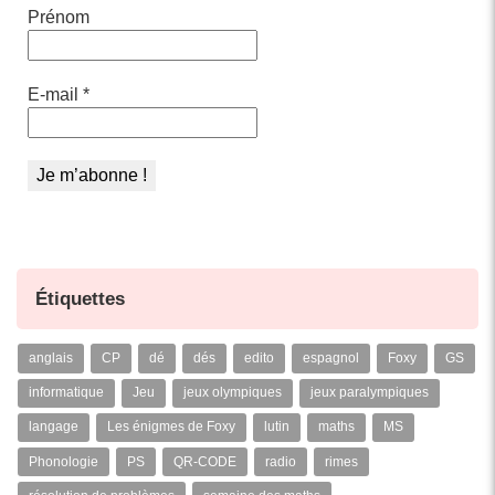
Prénom
E-mail
*
Étiquettes
anglais
CP
dé
dés
edito
espagnol
Foxy
GS
informatique
Jeu
jeux olympiques
jeux paralympiques
langage
Les énigmes de Foxy
lutin
maths
MS
Phonologie
PS
QR-CODE
radio
rimes