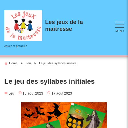
Skip
to
content
Les jeux de la
maitresse
MENU
Jouer et grandir !
Home
Jeu
Le jeu des syllabes initiales
Le jeu des syllabes initiales
Jeu
15 août 2023
17 août 2023