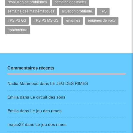
résolution de problèmes
semaine des maths
semaine des mathématiques
situation problème
TPS
TPS PS GS
TPS PS MS GS
énigmes
énigmes de Foxy
éphéméride
Commentaires récents
Nadia Mahmoud
dans
LE JEU DES RIMES
Emilia
dans
Le circuit des sons
Emilia
dans
Le jeu des rimes
mapie22
dans
Le jeu des rimes