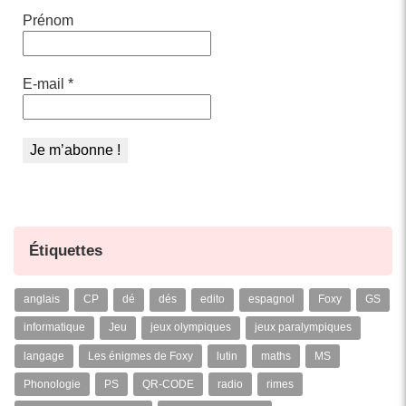
Prénom
E-mail
*
Étiquettes
anglais
CP
dé
dés
edito
espagnol
Foxy
GS
informatique
Jeu
jeux olympiques
jeux paralympiques
langage
Les énigmes de Foxy
lutin
maths
MS
Phonologie
PS
QR-CODE
radio
rimes