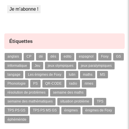
Étiquettes
anglais
CP
dé
dés
edito
espagnol
Foxy
GS
informatique
Jeu
jeux olympiques
jeux paralympiques
langage
Les énigmes de Foxy
lutin
maths
MS
Phonologie
PS
QR-CODE
radio
rimes
résolution de problèmes
semaine des maths
semaine des mathématiques
situation problème
TPS
TPS PS GS
TPS PS MS GS
énigmes
énigmes de Foxy
éphéméride