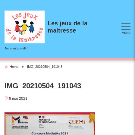
Skip
to
content
Les jeux de la
maitresse
MENU
Jouer et grandir !
Home
IMG_20210504_191043
IMG_20210504_191043
8 mai 2021