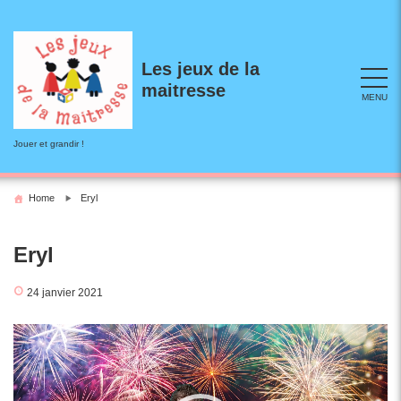
Skip
to
content
Les jeux de la
maitresse
MENU
Jouer et grandir !
Home
Eryl
Eryl
24 janvier 2021
Lecteur
vidéo