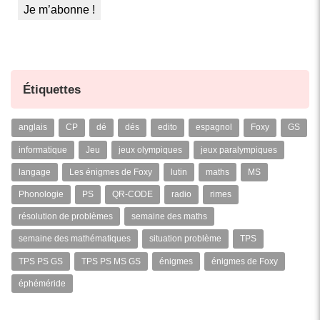
Étiquettes
anglais
CP
dé
dés
edito
espagnol
Foxy
GS
informatique
Jeu
jeux olympiques
jeux paralympiques
langage
Les énigmes de Foxy
lutin
maths
MS
Phonologie
PS
QR-CODE
radio
rimes
résolution de problèmes
semaine des maths
semaine des mathématiques
situation problème
TPS
TPS PS GS
TPS PS MS GS
énigmes
énigmes de Foxy
éphéméride