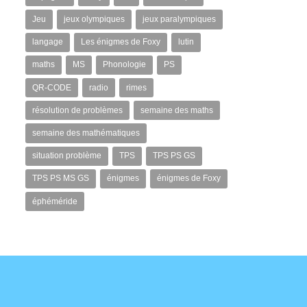
Jeu
jeux olympiques
jeux paralympiques
langage
Les énigmes de Foxy
lutin
maths
MS
Phonologie
PS
QR-CODE
radio
rimes
résolution de problèmes
semaine des maths
semaine des mathématiques
situation problème
TPS
TPS PS GS
TPS PS MS GS
énigmes
énigmes de Foxy
éphéméride