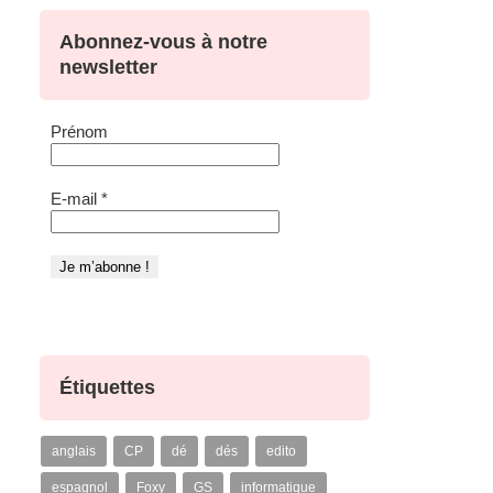
Abonnez-vous à notre
newsletter
Prénom
E-mail
*
Étiquettes
anglais
CP
dé
dés
edito
espagnol
Foxy
GS
informatique