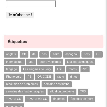
Étiquettes
anglais
CP
dé
dés
edito
espagnol
Foxy
GS
informatique
Jeu
jeux olympiques
jeux paralympiques
langage
Les énigmes de Foxy
lutin
maths
MS
Phonologie
PS
QR-CODE
radio
rimes
résolution de problèmes
semaine des maths
semaine des mathématiques
situation problème
TPS
TPS PS GS
TPS PS MS GS
énigmes
énigmes de Foxy
éphéméride