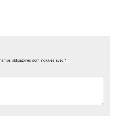
hamps obligatoires sont indiqués avec
*