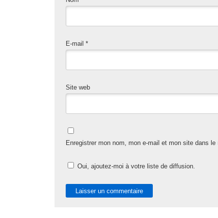
E-mail
*
Site web
Enregistrer mon nom, mon e-mail et mon site dans le
Oui, ajoutez-moi à votre liste de diffusion.