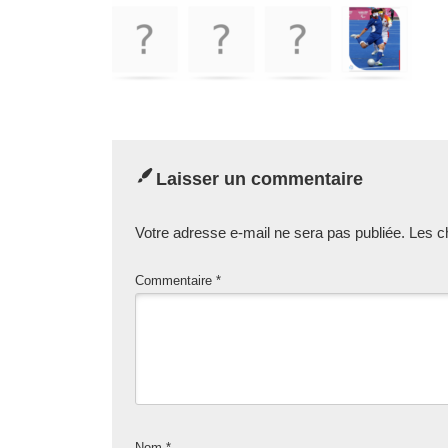
Laisser un commentaire
Votre adresse e-mail ne sera pas publiée.
Les c
Commentaire
*
Nom
*