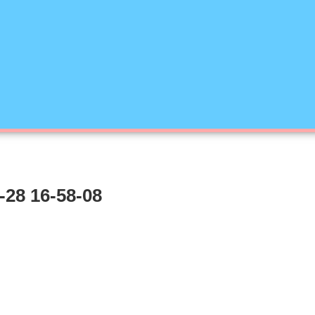
-28 16-58-08