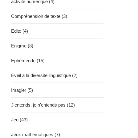
activité numérique (4)
Compréhension de texte (3)
Edito (4)
Enigme (8)
Ephéméride (15)
Éveil à la diversité linguistique (2)
Imagier (5)
J'entends, je n'entends pas (12)
Jeu (43)
Jeux mathématiques (7)