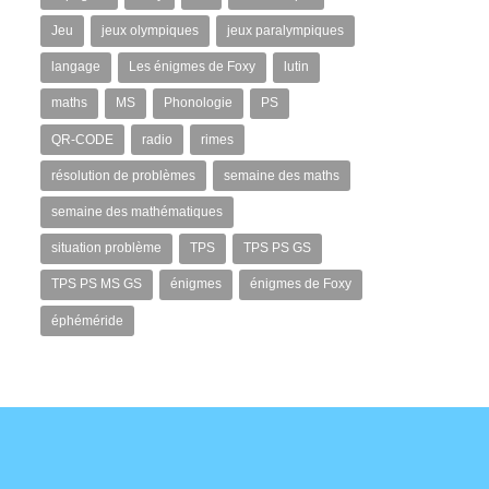
Jeu
jeux olympiques
jeux paralympiques
langage
Les énigmes de Foxy
lutin
maths
MS
Phonologie
PS
QR-CODE
radio
rimes
résolution de problèmes
semaine des maths
semaine des mathématiques
situation problème
TPS
TPS PS GS
TPS PS MS GS
énigmes
énigmes de Foxy
éphéméride