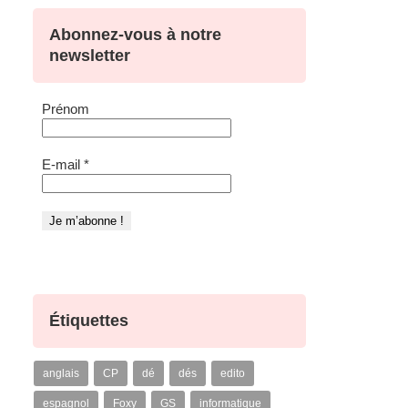
Abonnez-vous à notre
newsletter
Prénom
E-mail
*
Étiquettes
anglais
CP
dé
dés
edito
espagnol
Foxy
GS
informatique